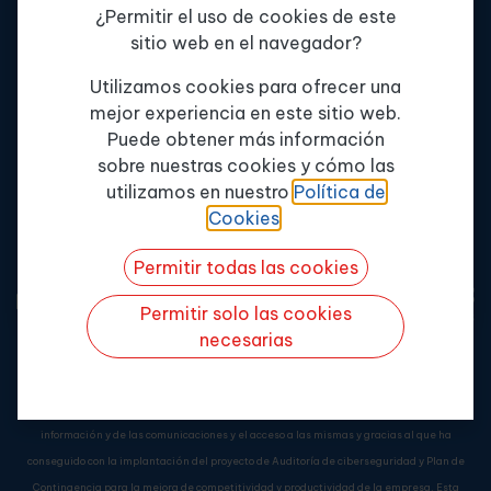
¿Permitir el uso de cookies de este
Servicios
+34 900 802 262
sitio web en el navegador?
Formación
info@enterpriseformacion.com
Tema de consulta
*
Contactar
Av. de la innovación, 11
Utilizamos cookies para ofrecer una
Edif. MPE, 41019
mejor experiencia en este sitio web.
Política de Calidad
Puede obtener más información
Sevilla
Misión y Valores
sobre nuestras cookies y cómo las
Quiero más info
utilizamos en nuestro
Política de
Cookies
.
Permitir todas las cookies
Permitir solo las cookies
necesarias
Enterprise Formación Continua, S.L.
ha sido beneficiaria del Fondo Europeo de
Desarrollo Regional cuyo objetivo es mejorar el uso y la calidad de las tecnologías de la
información y de las comunicaciones y el acceso a las mismas y gracias al que ha
conseguido con la implantación del proyecto de Auditoría de ciberseguridad y Plan de
Contingencia para la mejora de competitividad y productividad de la empresa. Esta