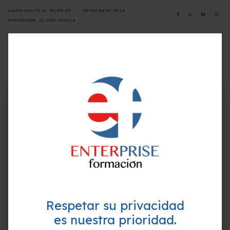
LLAMA GRATIS AL
902 898 277
-
900 802 26
2
AV. DE LA
INNOVACIÓN.. 11, 41020 SEVILLA
CAMPUS VIRTUAL
SOLICITA INFORMACIÓN
×
¿Quieres formarte GRATIS y
Programa-Contenido
mejorar tu perfil profesional?
Empieza hoy mismo. Te ayudamos a elegir el
1. Aplicaciones informáticas de administración de
mejor curso para ti.
recursos humanos.
– Elección de la aplicación informática:
Criterios técnicos.
Criterios económicos.
Respetar su privacidad
Criterios organizativos.
– Funcionalidades y procedimientos de instalación
es nuestra prioridad.
de la aplicación: