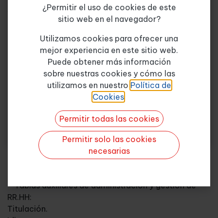
¿Permitir el uso de cookies de este
Software de la aplicación informática.
sitio web en el navegador?
Periféricos.
Tema de consulta
*
2. Tablas del Sistema.
Utilizamos cookies para ofrecer una
– Tablas Generales:
mejor experiencia en este sitio web.
Calendario
Puede obtener más información
Municipios.
sobre nuestras cookies y cómo las
Quiero más info
Provincias.
utilizamos en nuestro
Política de
Distritos.
Cookies
.
Entidades bancarias.
Otras.
Permitir todas las cookies
– Tablas de la Seguridad Social:
Bases de cotización.
Permitir solo las cookies
Tipos de cotización.
necesarias
Grupos de cotización.
– Tablas de retenciones del I.R.P.F.
– Tablas auxiliares de administración y gestión de
RR.HH:
Titulación.