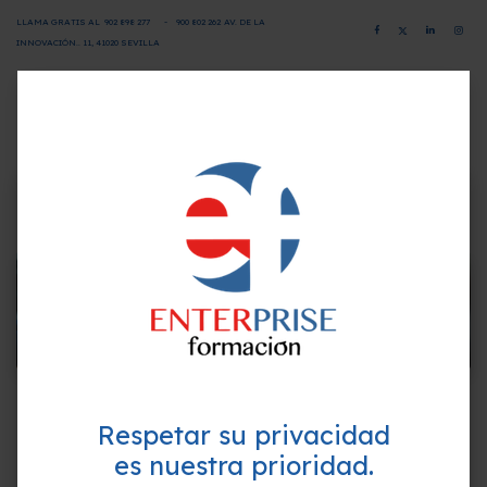
LLAMA GRATIS AL
902 898 277
-
900 802 26
2
AV. DE LA
INNOVACIÓN.. 11, 41020 SEVILLA
CAMPUS VIRTUAL
SOLICITA INFORMACIÓN
×
¿Quieres formarte GRATIS y
mejorar tu perfil profesional?
Empieza hoy mismo. Te ayudamos a elegir el
mejor curso para ti.
CURSOS
CURSOS BONIFICADOS
SUBVENCIONADOS
Respetar su privacidad
es nuestra prioridad.