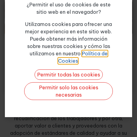
¿Permitir el uso de cookies de este
sitio web en el navegador?
Tema de consulta
*
Utilizamos cookies para ofrecer una
mejor experiencia en este sitio web.
Puede obtener más información
CURSOS
sobre nuestras cookies y cómo las
PRIVADOS
CURSOS DE CONVENIO
Quiero más info
utilizamos en nuestro
Política de
Cookies
.
En ENTERPRISE tenemos dos objetivos
Permitir todas las cookies
principalmente, por un lado, dar servicio a las
Permitir solo las cookies
empresas para la formación de sus trabajadores
necesarias
entendiéndola como el conjunto de acciones
formativas que desarrollan las empresas dirigidas
tanto a la mejora de competencias como a la
recualificación de los trabajadores y por otra,
aportar valor a clientes y proveedores con la
adopción de estándares de calidad y ayudar a su