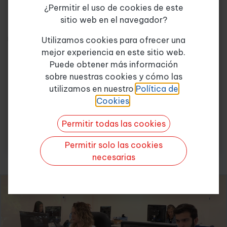
experienca
en el sector de la consultoría en todas sus
¿Permitir el uso de cookies de este
vertientes. Esta empresa fue creada para responder a las
sitio web en el navegador?
nuevas necesidades de formación surgidas en las empresas a
Tema de consulta
*
raíz de los cambios producidos en la configuración del entorno
Utilizamos cookies para ofrecer una
socio-económico y actualmente, se ha especializado en dar
mejor experiencia en este sitio web.
los servicios necesarios a sus clientes para hacerlos
Puede obtener más información
competitivos y exclusivos en el mercado laboral.
sobre nuestras cookies y cómo las
Quiero más info
utilizamos en nuestro
Política de
Cookies
.
Permitir todas las cookies
Permitir solo las cookies
necesarias