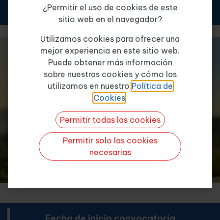
instituciones sociales
¿Permitir el uso de cookies de este
sitio web en el navegador?
Tema de consulta
*
Utilizamos cookies para ofrecer una
mejor experiencia en este sitio web.
Puede obtener más información
sobre nuestras cookies y cómo las
Quiero más info
utilizamos en nuestro
Política de
Cookies
.
Permitir todas las cookies
Permitir solo las cookies
necesarias
Fecha de inicio convocatoria