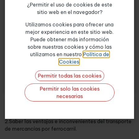
¿Permitir el uso de cookies de este
Unidad 2. Transporte por ferrocarril
sitio web en el navegador?
Tema de consulta
*
1. Aspectos básicos
Utilizamos cookies para ofrecer una
mejor experiencia en este sitio web.
2. Situación de España
Puede obtener más información
sobre nuestras cookies y cómo las
Quiero más info
3. Régimen jurídico
utilizamos en nuestro
Política de
Cookies
.
4. Infraestructura ferroviaria y su evolución
Permitir todas las cookies
Objetivos
Permitir solo las cookies
necesarias
1.Identificar los modos de transporte de mercancías
y su tipificación.
2.Saber las ventajas e inconvenientes del transporte
de mercancías por ferrocarril.