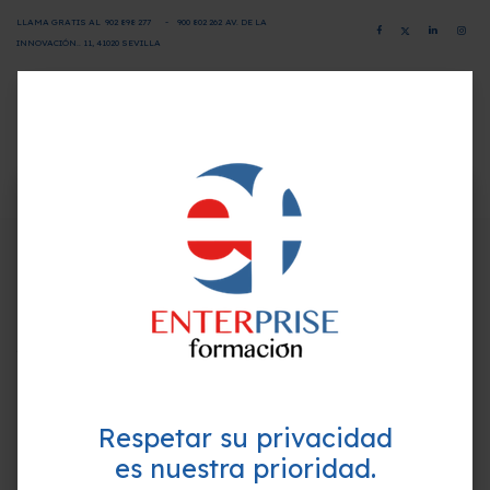
LLAMA GRATIS AL
902 898 277
-
900 802 26
2
AV. DE LA
INNOVACIÓN.. 11, 41020 SEVILLA
CAMPUS VIRTUAL
SOLICITA INFORMACIÓN
×
¿Quieres formarte GRATIS y
Programa-Contenido
mejorar tu perfil profesional?
Empieza hoy mismo. Te ayudamos a elegir el
Unidad 1. Transporte de mercancías
mejor curso para ti.
1. El transporte de mercancías
2. Diferentes modos de transporte
Respetar su privacidad
3. Tipificación del transporte
es nuestra prioridad.