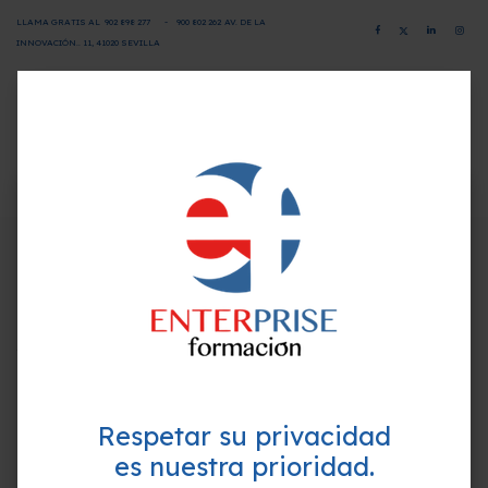
LLAMA GRATIS AL
902 898 277
-
900 802 26
2
AV. DE LA
INNOVACIÓN.. 11, 41020 SEVILLA
CAMPUS VIRTUAL
SOLICITA INFORMACIÓN
×
¿Quieres formarte GRATIS y
Programa-Contenido
mejorar tu perfil profesional?
Empieza hoy mismo. Te ayudamos a elegir el
Unidad 1. Transporte de mercancías
mejor curso para ti.
1. El transporte de mercancías
2. Diferentes modos de transporte
Respetar su privacidad
3. Tipificación del transporte
es nuestra prioridad.