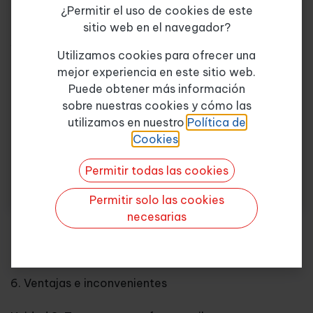
¿Permitir el uso de cookies de este
Unidad 2. Transporte por carretera
sitio web en el navegador?
Tema de consulta
*
1. El contrato de Tte. Por carretera
Utilizamos cookies para ofrecer una
mejor experiencia en este sitio web.
2. Régimen jurídico aplicable
Puede obtener más información
sobre nuestras cookies y cómo las
Quiero más info
3. Agentes que intervienen en la operación
utilizamos en nuestro
Política de
Cookies
.
4. Documentación empleada
Permitir todas las cookies
4.1 Carta de porte
Permitir solo las cookies
4.2 Hoja de rutas
necesarias
5. Derechos y obligaciones
6. Ventajas e inconvenientes