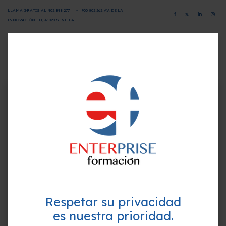
LLAMA GRATIS AL
902 898 277
-
900 802 26
2
AV. DE LA
INNOVACIÓN.. 11, 41020 SEVILLA
CAMPUS VIRTUAL
SOLICITA INFORMACIÓN
×
¿Quieres formarte GRATIS y
Programa-Contenido
mejorar tu perfil profesional?
Empieza hoy mismo. Te ayudamos a elegir el
Módulo 1 Las necesidades de la clientela y la
mejor curso para ti.
comunicación
Módulo 2 La argumentación y las preguntas
Módulo 3 Tratamiento de objeciones
Módulo 4 El cierre de la venta
Respetar su privacidad
Objetivos
es nuestra prioridad.