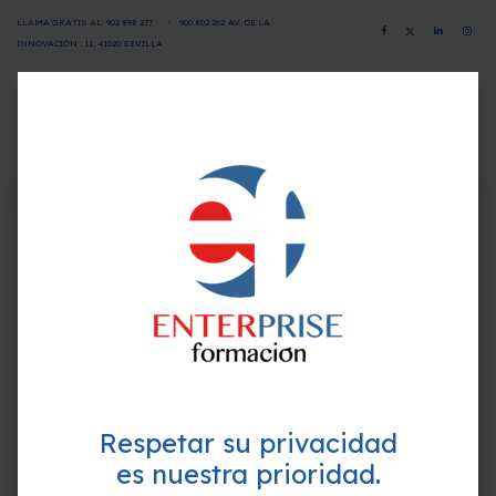
LLAMA GRATIS AL
902 898 277
-
900 802 26
2
AV. DE LA
INNOVACIÓN.. 11, 41020 SEVILLA
CAMPUS VIRTUAL
SOLICITA INFORMACIÓN
×
¿Quieres formarte GRATIS y
Programa-Contenido
mejorar tu perfil profesional?
Empieza hoy mismo. Te ayudamos a elegir el
INTRODUCCIÓN.
mejor curso para ti.
LA CARNE COMO PRODUCTO.
Explotaciones ganaderas.
Transporte de los animales de abastos al matadero.
Mataderos.
Respetar su privacidad
Rigor Mortis.
Definición de carne.
es nuestra prioridad.
Raíl aéreo.