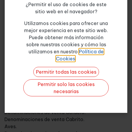
¿Permitir el uso de cookies de este
Trazabilidad.
sitio web en el navegador?
PH: factor de calidad.
Tema de consulta
*
COMERCIALIZACIÓN Y VENTA DE LA CARNE.
Utilizamos cookies para ofrecer una
Clasificación de las carnes.
mejor experiencia en este sitio web.
Bovino.
Puede obtener más información
Conceptualización.
sobre nuestras cookies y cómo las
Quiero más info
Clasificación canales de bovino.
utilizamos en nuestro
Política de
Grasa de cobertura y grasa de veteado.
Cookies
.
Etiquetado canales de vacuno.
Denominaciones de venta vacuno.
Permitir todas las cookies
Razas bovinos.
Porcino (blanco).
Permitir solo las cookies
Ovino.
necesarias
Tipología de ovinos.
Clasificación canales de Ovino.
Denominaciones de venta Cordero.
Denominaciones de venta Cabrito.
Aves.