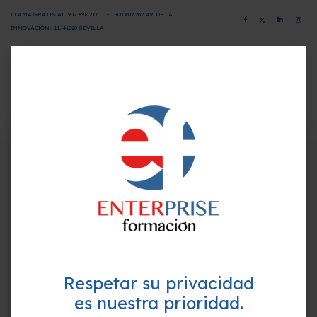
LLAMA GRATIS AL
902 898 277
-
900 802 26
2
AV. DE LA
INNOVACIÓN.. 11, 41020 SEVILLA
CAMPUS VIRTUAL
SOLICITA INFORMACIÓN
×
¿Quieres formarte GRATIS y
Programa-Contenido
mejorar tu perfil profesional?
Empieza hoy mismo. Te ayudamos a elegir el
UNIDAD 1. MARCO LEGISLATIVO EN LA DETECCIÓN Y
mejor curso para ti.
PROTECCIÓN DE LA INFANCIA Y ADOLESCENCIA.
UNIDAD 2. TIPOS DE VIOLENCIA CONTRA LA
INFANCIA Y LA ADOLESCENCIA
Respetar su privacidad
UNIDAD 3. PREVENCIÓN, DETECCIÓN y PROTECCIÓN
es nuestra prioridad.
DE TODA FORMA DE VIOLENCIA: IDENTIFICACIÓN DE