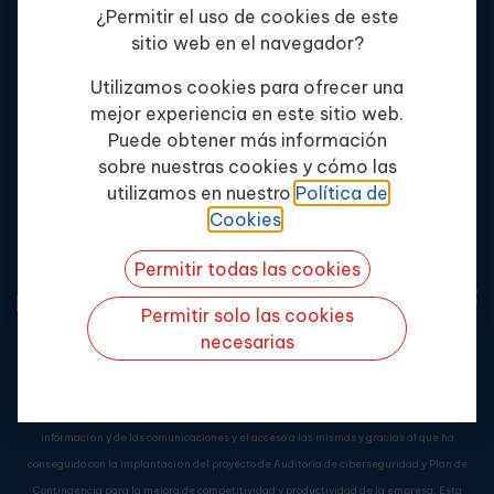
¿Permitir el uso de cookies de este
Servicios
+34 900 802 262
sitio web en el navegador?
Formación
info@enterpriseformacion.com
Tema de consulta
*
Contactar
Av. de la innovación, 11
Utilizamos cookies para ofrecer una
Edif. MPE, 41019
mejor experiencia en este sitio web.
Política de Calidad
Puede obtener más información
Sevilla
Misión y Valores
sobre nuestras cookies y cómo las
Quiero más info
utilizamos en nuestro
Política de
Cookies
.
Permitir todas las cookies
Permitir solo las cookies
necesarias
Enterprise Formación Continua, S.L.
ha sido beneficiaria del Fondo Europeo de
Desarrollo Regional cuyo objetivo es mejorar el uso y la calidad de las tecnologías de la
información y de las comunicaciones y el acceso a las mismas y gracias al que ha
conseguido con la implantación del proyecto de Auditoría de ciberseguridad y Plan de
Contingencia para la mejora de competitividad y productividad de la empresa. Esta