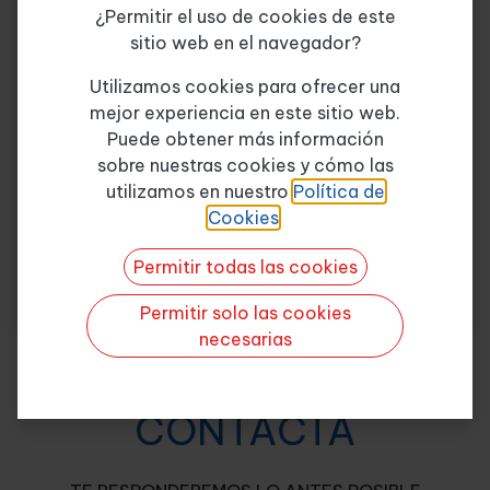
transformación digital en el sistema de salud.
¿Permitir el uso de cookies de este
Analizar las tecnologías más apropiadas y
sitio web en el navegador?
gestionarlas en un ecosistema digital.
Tema de consulta
*
Identificar las innovaciones disruptivas y su elección
Utilizamos cookies para ofrecer una
mejor experiencia en este sitio web.
Características del Puesto
Puede obtener más información
sobre nuestras cookies y cómo las
Categoría de Puesto: Sanidad
Quiero más info
utilizamos en nuestro
Política de
Horas: 15
Cookies
.
Días de conexión: 8
Permitir todas las cookies
Permitir solo las cookies
necesarias
CONTACTA