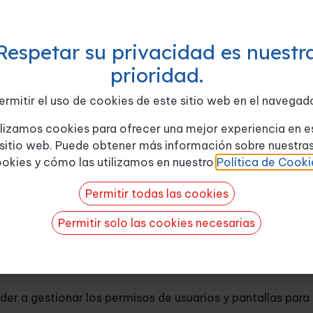
Volver
Respetar su privacidad es nuestr
prioridad.
e consulta
*
ermitir el uso de cookies de este sitio web en el navegad
ograma-Contenido
ilizamos cookies para ofrecer una mejor experiencia en e
sitio web. Puede obtener más información sobre nuestra
Quiero más info
okies y cómo las utilizamos en nuestro
Política de Cooki
o 0
Permitir todas las cookies
d 1. Configurar y parametrizar
Permitir solo las cookies necesarias
 configurar y parametrizar el programa de acuerdo a las 
d 2. Gestión de permisos y usuarios de pantallas
der a gestionar los permisos de usuarios y pantallas para