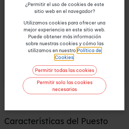
¿Permitir el uso de cookies de este
· Exposición a radiaciones ionizantes.
sitio web en el navegador?
Tema de consulta
*
· Exposición a radiaciones no ionizantes.
Utilizamos cookies para ofrecer una
mejor experiencia en este sitio web.
– Ruido.
Puede obtener más información
sobre nuestras cookies y cómo las
– Estrés térmico.
Quiero más info
utilizamos en nuestro
Política de
Cookies
.
Objetivos
Permitir todas las cookies
Que el personal en centros y trabajos
veterinarios tengan un mayor
Permitir solo las cookies
conocimiento de los riesgos en sus
necesarias
puestos de trabajo.
Características del Puesto