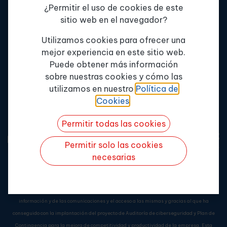
¿Permitir el uso de cookies de este
Servicios
+34 900 802 262
sitio web en el navegador?
Formación
info@enterpriseformacion.com
Tema de consulta
*
Contactar
Av. de la innovación, 11
Utilizamos cookies para ofrecer una
Edif. MPE, 41019
mejor experiencia en este sitio web.
Política de Calidad
Puede obtener más información
Sevilla
Misión y Valores
sobre nuestras cookies y cómo las
Quiero más info
utilizamos en nuestro
Política de
Cookies
.
Permitir todas las cookies
Permitir solo las cookies
necesarias
Enterprise Formación Continua, S.L.
ha sido beneficiaria del Fondo Europeo de
Desarrollo Regional cuyo objetivo es mejorar el uso y la calidad de las tecnologías de la
información y de las comunicaciones y el acceso a las mismas y gracias al que ha
conseguido con la implantación del proyecto de Auditoría de ciberseguridad y Plan de
Contingencia para la mejora de competitividad y productividad de la empresa. Esta