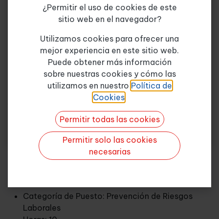
¿Permitir el uso de cookies de este
OPERADOR DE LAS PEMP
sitio web en el navegador?
NORMATIVA LEGAL
Tema de consulta
*
Utilizamos cookies para ofrecer una
mejor experiencia en este sitio web.
Puede obtener más información
Objetivos
sobre nuestras cookies y cómo las
Quiero más info
utilizamos en nuestro
Política de
Cookies
.
AL FINALIZAR EL CURSO EL ALUMNO TENDRA LOS
CONOCIMIENTOS Y HABILIDADES BASICAS PARA
Permitir todas las cookies
TRABAJAR CON PLATAFORMAS ELEVADORAS, ASÍ
COMO REALIZAR EL MANTENIMIENTO Y REVISIÓN DE
Permitir solo las cookies
LAS MISMAS.
necesarias
Características del Puesto
Categoría de Puesto: Prevención de Riesgos
Laborales