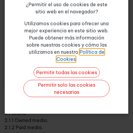
¿Permitir el uso de cookies de este
1.2 Instalables.
sitio web en el navegador?
1.3 SaaS.
Tema de consulta
*
1.4 Shopify.
Utilizamos cookies para ofrecer una
1.5 A medida.
mejor experiencia en este sitio web.
1.6 Módulos.
Puede obtener más información
2. Plataforma de pagos.
sobre nuestras cookies y cómo las
Quiero más info
2.1 TPV.
utilizamos en nuestro
Política de
2.2 PayPal.
Cookies
.
2.3 Contrarrembolso.
2.4 Transferencia bancaria o ingreso en cuenta.
Permitir todas las cookies
2.5 Otras.
2.6 Soluciones generalistas.
Permitir solo las cookies
Unidad 3. Marketing
necesarias
1. Introducción.
2. Canales.
2.1 Online.
2.1.1 Owned media.
2.1.2 Paid media.