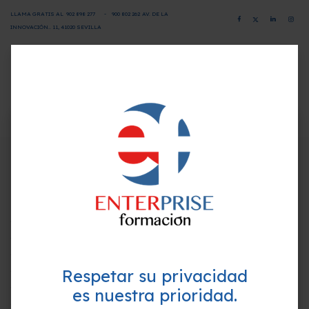
LLAMA GRATIS AL
902 898 277
-
900 802 26
2
AV. DE LA
INNOVACIÓN.. 11, 41020 SEVILLA
CAMPUS VIRTUAL
SOLICITA INFORMACIÓN
×
¿Quieres formarte GRATIS y
Programa-Contenido
mejorar tu perfil profesional?
Empieza hoy mismo. Te ayudamos a elegir el
Unidad Didáctica 1: Introducción a los documentos
mejor curso para ti.
accesibles
1.Introducción a la accesibilidad.
1.1.Concepto de accesibilidad.
1.2. Accesibilidad y usabilidad.
Respetar su privacidad
1.3. Las barreras.
1.4. Dimensiones de la accesibilidad.
es nuestra prioridad.
1.5. Accesibilidad Integral.