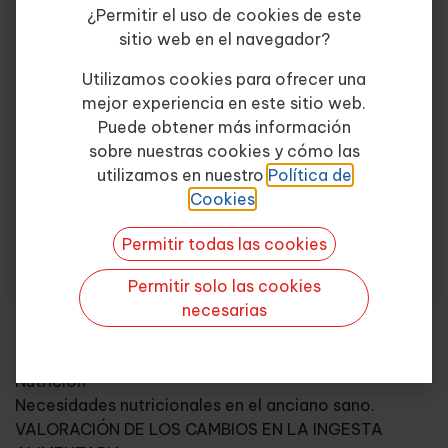
¿Permitir el uso de cookies de este
Las proteínas
sitio web en el navegador?
El agua y los electrolitos
Tema de consulta
*
Las vitaminas
Utilizamos cookies para ofrecer una
Fibra vegetal
mejor experiencia en este sitio web.
Los alimentos
Puede obtener más información
Grupo carnes, pescados y huevos
sobre nuestras cookies y cómo las
Quiero más info
Grupo cereales, tubérculos y legumbres
utilizamos en nuestro
Política de
Grupo frutas, verduras y hortalizas
Cookies
.
Grupo de los alimentos grasos
Grupo variado
Permitir todas las cookies
ESTADO NUTRICIONAL DE LOS ANCIANOS
Situación general de la vejez.
Permitir solo las cookies
Relación entre Alimentación-nutrición-salud-
necesarias
envejecimiento
Cambios en la vejez que influyen en la alimentación y
Nutrición
Necesidades nutricionales en el anciano sano.
VALORACIÓN DE LOS CAMBIOS EN LA INGESTA