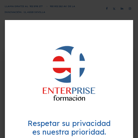
LLAMA GRATIS AL
902 898 277
-
900 802 26
2
AV. DE LA
INNOVACIÓN.. 11, 41020 SEVILLA
CAMPUS VIRTUAL
SOLICITA INFORMACIÓN
×
¿Quieres formarte GRATIS y
Unidad 1. Gatillos mentales y
mejorar tu perfil profesional?
neuro-tips.
Empieza hoy mismo. Te ayudamos a elegir el
mejor curso para ti.
1. ¿Cómo funcionan los gatillos mentales?
2. Tipos de gatillos mentales.
3. Tipos de emociones para aplicar los gatillos
mentales.
Respetar su privacidad
Unidad 2. Neuro Speech
es nuestra prioridad.