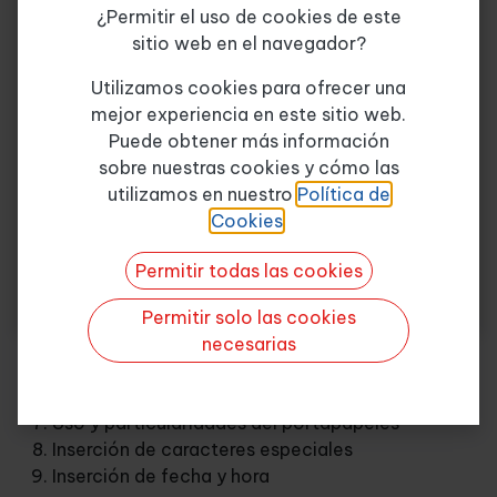
Ventana del documento
¿Permitir el uso de cookies de este
Barra de estado
sitio web en el navegador?
Teclado
Tema de consulta
*
Utilizamos cookies para ofrecer una
Ayuda de la aplicación de tratamiento de textos
mejor experiencia en este sitio web.
Barra de herramientas estándar
Puede obtener más información
Unidad 2. Introducción, desplazamiento del
sobre nuestras cookies y cómo las
Quiero más info
cursor, selección y operaciones con el texto del
utilizamos en nuestro
Política de
documento
Cookies
.
Generalidades
Permitir todas las cookies
Modo insertar texto y modo sobrescribir texto
Borrado de un carácter
Permitir solo las cookies
Desplazamiento del punto de inserción
necesarias
Diferentes formas de seleccionar texto
Opciones copiar-mover y pegar
Uso y particularidades del portapapeles
Inserción de caracteres especiales
Inserción de fecha y hora