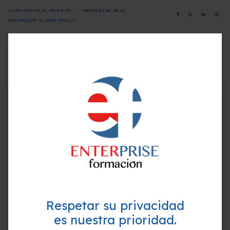
LLAMA GRATIS AL
902 898 277
-
900 802 26
2
AV. DE LA
INNOVACIÓN.. 11, 41020 SEVILLA
CAMPUS VIRTUAL
SOLICITA INFORMACIÓN
×
¿Quieres formarte GRATIS y
Programa-Contenido
mejorar tu perfil profesional?
Empieza hoy mismo. Te ayudamos a elegir el
Unidad 1. Fundamentos e impacto de la IA en las
mejor curso para ti.
Empresas I
1. La revolución silenciosa de la IA
2. La IA como motor de soluciones
Respetar su privacidad
3. Desarrollo de productos y servicios con IA
es nuestra prioridad.