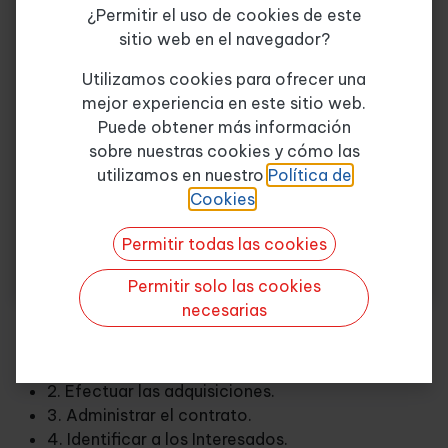
adquisiciones.
¿Permitir el uso de cookies de este
Unidad 2. Gestión de los
sitio web en el navegador?
Interesados (STAKEHOLDERS)
Tema de consulta
*
Utilizamos cookies para ofrecer una
1. ¿Cuáles son los procesos de gestión de los
mejor experiencia en este sitio web.
Interesados?
Puede obtener más información
2. Identificar a los interesados del proyecto.
sobre nuestras cookies y cómo las
Quiero más info
3. Planificar el grado de involucramiento de los
utilizamos en nuestro
Política de
interesados.
Cookies
.
4. Gestionar las implicaciones de los interesados
Permitir todas las cookies
y las acciones de los interesados.
Permitir solo las cookies
Objetivos
necesarias
1. Planificar las compras y adquisiciones.
2. Efectuar las adquisiciones.
3. Administrar el contrato.
4. Identificar a los Interesados.