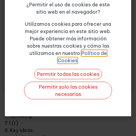
¿Permitir el uso de cookies de este
6. Writing
sitio web en el navegador?
6.1 Review
Tema de consulta
*
7. Speaking
Utilizamos cookies para ofrecer una
7.1 sentence stress
mejor experiencia en este sitio web.
8. Key ideas.
Puede obtener más información
Unit 2. The Paradise
sobre nuestras cookies y cómo las
Quiero más info
1. Do you remember these words?
utilizamos en nuestro
Política de
2. Reading
Cookies
.
3. Vocabulary
3.1 holidays
Permitir todas las cookies
4. Grammar
4.1 Past modals
Permitir solo las cookies
5. Listening
necesarias
6. Writing
6.1 Proposal
7. Speaking
7.1 (r)
8. Key ideas.