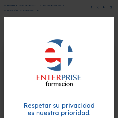
LLAMA GRATIS AL
902 898 277
-
900 802 26
2
AV. DE LA
INNOVACIÓN.. 11, 41020 SEVILLA
CAMPUS VIRTUAL
SOLICITA INFORMACIÓN
×
¿Quieres formarte GRATIS y
Programa-Contenido
mejorar tu perfil profesional?
Empieza hoy mismo. Te ayudamos a elegir el
Unit 1. The best concert ever
mejor curso para ti.
1. Do you remember these words?
2. Reading
3. Vocabulary
3.1 Music
Respetar su privacidad
4. Grammar
4.1 Gerunds and infinitives
es nuestra prioridad.
5. Listening