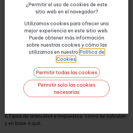
¿Permitir el uso de cookies de este
Objetivos
sitio web en el navegador?
Tema de consulta
*
Utilizamos cookies para ofrecer una
1.Saber que es el territorio aduanero y distinguir entre
mejor experiencia en este sitio web.
destino y depósito aduanero.
Puede obtener más información
sobre nuestras cookies y cómo las
Quiero más info
2.Saber la estructura del código aduanero y su
utilizamos en nuestro
Política de
legislación.
Cookies
.
Permitir todas las cookies
3.Análisis de los regímenes y documentación
específica de cada uno.
Permitir solo las cookies
necesarias
4.Aprender que es el Taric, su nomenclatura, precios,
etc.
5.Tipos de aranceles e impuestos, cómo se calculan
y en base a qué.