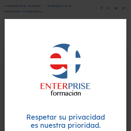
LLAMA GRATIS AL
902 898 277
-
900 802 26
2
AV. DE LA
INNOVACIÓN.. 11, 41020 SEVILLA
CAMPUS VIRTUAL
SOLICITA INFORMACIÓN
×
¿Quieres formarte GRATIS y
Programa-Contenido
mejorar tu perfil profesional?
Empieza hoy mismo. Te ayudamos a elegir el
Unidad 1. Aduana, derecho aduanero y regímenes
mejor curso para ti.
Unidad 2. Nomenclatura y código
Unidad 3. Valor en aduana y cálculo
Respetar su privacidad
Unidad 4. Despachos, procedimientos, exportación,
es nuestra prioridad.
depósitos, importación y zonas francas