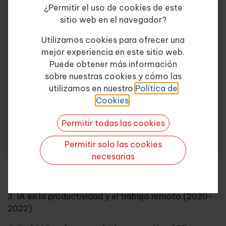
¿Permitir el uso de cookies de este
Unidad 2. Un comienzo inteligente: la gestión del
sitio web en el navegador?
tiempo
Tema de consulta
*
Utilizamos cookies para ofrecer una
1. Inteligencia artificial y gestión del tiempo
mejor experiencia en este sitio web.
Puede obtener más información
2. Optimización avanzada de la gestión del tiempo
sobre nuestras cookies y cómo las
Quiero más info
utilizamos en nuestro
Política de
Unidad práctica 1. Gestión de la información
Cookies
.
digital
Permitir todas las cookies
Unidad 3. Cronología de una eclosión
1. Primeros experimentos y adquisiciones
Permitir solo las cookies
estratégicas (2010-2015)
necesarias
2. Integración y expansión de la IA (2016-2020)
3. IA en la productividad y el trabajo remoto (2020-
2022)