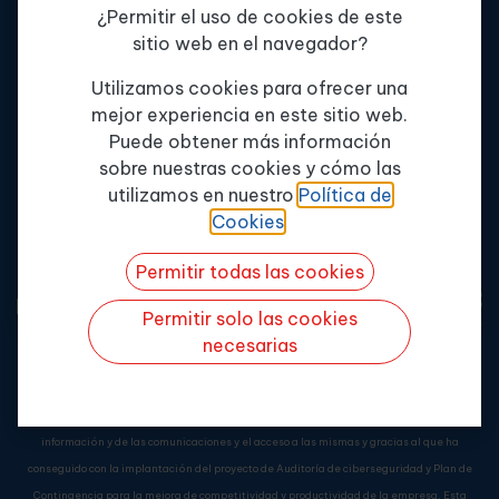
¿Permitir el uso de cookies de este
Servicios
+34 900 802 262
sitio web en el navegador?
Formación
info@enterpriseformacion.com
Tema de consulta
*
Contactar
Av. de la innovación, 11
Utilizamos cookies para ofrecer una
Edif. MPE, 41019
mejor experiencia en este sitio web.
Política de Calidad
Puede obtener más información
Sevilla
Misión y Valores
sobre nuestras cookies y cómo las
Quiero más info
utilizamos en nuestro
Política de
Cookies
.
Permitir todas las cookies
Permitir solo las cookies
necesarias
Enterprise Formación Continua, S.L.
ha sido beneficiaria del Fondo Europeo de
Desarrollo Regional cuyo objetivo es mejorar el uso y la calidad de las tecnologías de la
información y de las comunicaciones y el acceso a las mismas y gracias al que ha
conseguido con la implantación del proyecto de Auditoría de ciberseguridad y Plan de
Contingencia para la mejora de competitividad y productividad de la empresa. Esta