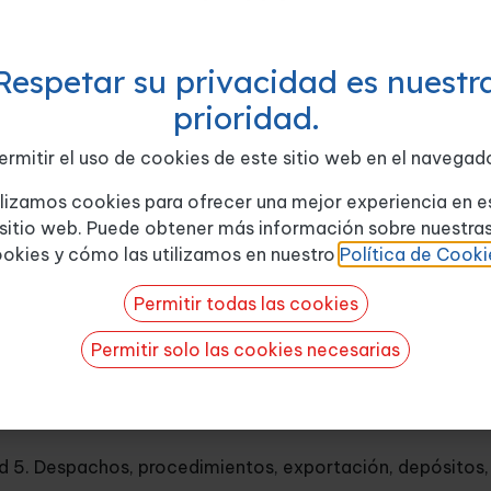
Volver
Respetar su privacidad es nuestr
prioridad.
e consulta
*
ermitir el uso de cookies de este sitio web en el navegad
ograma-Contenido
ilizamos cookies para ofrecer una mejor experiencia en e
sitio web. Puede obtener más información sobre nuestra
Quiero más info
okies y cómo las utilizamos en nuestro
Política de Cooki
d 1. Aduana, derecho aduanero y regímenes
Permitir todas las cookies
d 2. Nomenclatura y código
Permitir solo las cookies necesarias
d 3. Orígenes y documentos
d 4. Valor en aduana y cálculo
d 5. Despachos, procedimientos, exportación, depósitos,