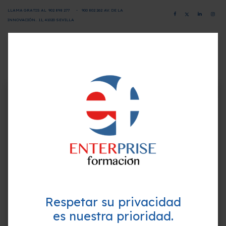
LLAMA GRATIS AL
902 898 277
-
900 802 26
2
AV. DE LA
INNOVACIÓN.. 11, 41020 SEVILLA
CAMPUS VIRTUAL
SOLICITA INFORMACIÓN
×
¿Quieres formarte GRATIS y
Programa-Contenido
mejorar tu perfil profesional?
Empieza hoy mismo. Te ayudamos a elegir el
La gamificación como herramienta educativa
mejor curso para ti.
emocional
Qué es la gamificación
Definición clásica de gamificación
Análisis de la definición de gamificación
Respetar su privacidad
Qué es un juego
Concepto de juego
es nuestra prioridad.
El derecho a jugar