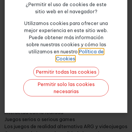
¿Permitir el uso de cookies de este
Juego libre y juego serio
sitio web en el navegador?
Concepto de gamificación
Tema de consulta
*
Beneficios de la gamificación en entornos
Utilizamos cookies para ofrecer una
educativos
mejor experiencia en este sitio web.
Técnicas mecánicas
Puede obtener más información
Técnicas dinámicas
sobre nuestras cookies y cómo las
Quiero más info
Gamificación en entornos no educativos
utilizamos en nuestro
Política de
Características propias de los juegos
Cookies
.
Es espontáneo
Tiene límites y reglas
Permitir todas las cookies
Tiene una finalidad
Evoluciona, cambia y permite la integración del
Permitir solo las cookies
individuo en su cultura
necesarias
Favorece la psicomotricidad, las funciones
intelectuales y las emocionales
Interactúa con la realidad
Juegos serios o serious games
Los juegos de realidad alternativa ARG y videojuegos