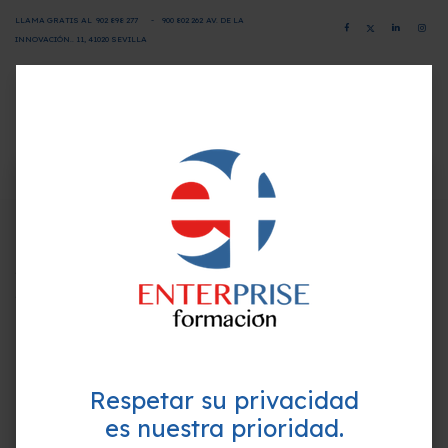
LLAMA GRATIS AL
902 898 277
-
900 802 26
2
AV. DE LA
INNOVACIÓN.. 11, 41020 SEVILLA
CAMPUS VIRTUAL
SOLICITA INFORMACIÓN
×
¿Quieres formarte GRATIS y
Programa-Contenido
mejorar tu perfil profesional?
Empieza hoy mismo. Te ayudamos a elegir el
1.Introducción a la Food Defense
mejor curso para ti.
1.La FDA (Food and Drug Administration)
2.Food Defense
3.Las normas BRC e IFS
4.Protección alimentaria
Respetar su privacidad
5.Acrónimo FIRST
es nuestra prioridad.
2.La estructura del plan Food Defense