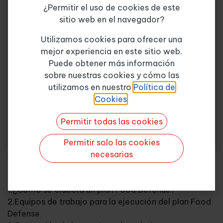
¿Permitir el uso de cookies de este
1.El plan Food Defense
sitio web en el navegador?
2.El origen de la Food Defense
Tema de consulta
*
3.Beneficios y ventajas del plan Food Defense
Utilizamos cookies para ofrecer una
4.Principios para establecer e implementar un plan
mejor experiencia en este sitio web.
de defensa alimentaria
Puede obtener más información
5.El sabotaje alimenticio
sobre nuestras cookies y cómo las
Quiero más info
6.Vigilantes de Barrio. ¿Quiénes son?
utilizamos en nuestro
Política de
7.Protocolo de comunicación en la empresa
Cookies
.
8.Adulteración de materias primas, productos en
curso y productos finales
Permitir todas las cookies
9.Control de accesos y zonas protegidas
10.¿Qué significa ser proactivo?
Permitir solo las cookies
necesarias
3.Requerimientos del plan Food Defense y métodos
de evaluación
1.¿Cómo se elabora un plan Food Defense?
2.Equipos de trabajo para la ejecución del plan Food
Defense