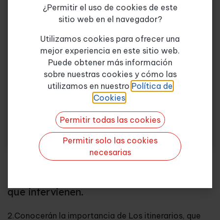
¿Permitir el uso de cookies de este
Unidad 4. Costes
sitio web en el navegador?
Tema de consulta
*
Unidad 5. Vehículos para el transporte capilar
Utilizamos cookies para ofrecer una
mejor experiencia en este sitio web.
Unidad 6. Mercancías ADR Y ATP
Puede obtener más información
sobre nuestras cookies y cómo las
Quiero más info
Unidad 7. Planificación de rutas
utilizamos en nuestro
Política de
Cookies
.
Unidad 8. Sistemas inteligentes de transporte
Permitir todas las cookies
Unidad 9. Contratos de transporte y seguro
Permitir solo las cookies
Objetivos
necesarias
1.Aprender las características principales
de la distribución capilar y los agentes
que intervienen.
2.Conocerán la importancia de Los itinerarios, que