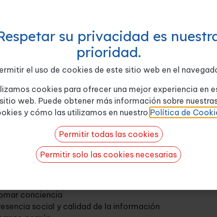
Volver
Respetar su privacidad es nuestr
prioridad.
e consulta
*
ermitir el uso de cookies de este sitio web en el navegad
ograma-Contenido
ilizamos cookies para ofrecer una mejor experiencia en e
sitio web. Puede obtener más información sobre nuestra
Quiero más info
okies y cómo las utilizamos en nuestro
Política de Cooki
onstruir el equipo
abilidades técnicas
Permitir todas las cookies
atriz de reparto de responsabilidades
uncionamiento del grupo de trabajo
Permitir solo las cookies necesarias
abilidades interpersonales
abilidades personales
irigir equipos virtuales
omar conciencia
resencia social y calidad de la información