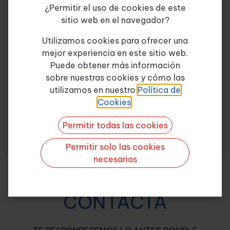
¿Permitir el uso de cookies de este
2.Distinguir entre los métodos de las estrategias de
sitio web en el navegador?
producción
Tema de consulta
*
Utilizamos cookies para ofrecer una
Características del Puesto
mejor experiencia en este sitio web.
Puede obtener más información
Categoría de Puesto: Logística y Comercio
sobre nuestras cookies y cómo las
Exterior
Quiero más info
utilizamos en nuestro
Política de
Horas: 5
Cookies
.
Días de conexión: 3
Permitir todas las cookies
Permitir solo las cookies
necesarias
CONTACTA