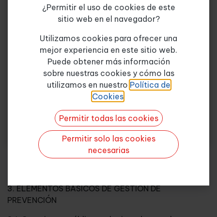
¿Permitir el uso de cookies de este
2. RIESGOS GENERALES Y ESPECÍFICOS,
sitio web en el navegador?
PREVENCIÓN Y PROTECCIÓN
Tema de consulta
*
Utilizamos cookies para ofrecer una
2.1. Riesgos ligados a las condiciones de seguridad
mejor experiencia en este sitio web.
Puede obtener más información
2.2. Riesgos ligados al medio ambiente de trabajo
sobre nuestras cookies y cómo las
Quiero más info
utilizamos en nuestro
Política de
2.3. La carga de trabajo, la fatiga y la insatisfacción
Cookies
.
laboral
Permitir todas las cookies
2.4. Sistemas elementales de control y evaluación
de riesgos
Permitir solo las cookies
2.5. Planes de emergencia y evacuación
necesarias
2.6. El control de la salud de los trabajadores
3. ELEMENTOS BÁSICOS DE GESTIÓN DE
PREVENCIÓN