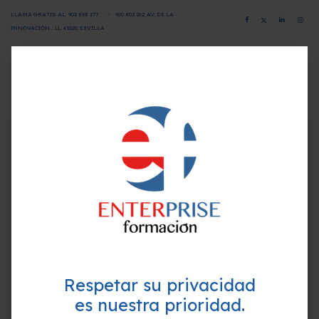
LLAMA GRATIS AL
902 898 277
-
900 802 26
2
AV. DE LA
INNOVACIÓN.. 11, 41020 SEVILLA
CAMPUS VIRTUAL
SOLICITA INFORMACIÓN
×
¿Quieres formarte GRATIS y
Programa-Contenido
mejorar tu perfil profesional?
Empieza hoy mismo. Te ayudamos a elegir el
Evaluación Inicial Previa
mejor curso para ti.
Unidad Didáctica 1: Contrato de transportes: ideas
generales
Introducción y objetivos
Respetar su privacidad
Regulación jurídica
es nuestra prioridad.
El contrato de transporte en la LOTT