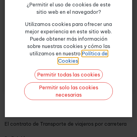
¿Permitir el uso de cookies de este
sitio web en el navegador?
Conceptos previos
Tema de consulta
*
Utilizamos cookies para ofrecer una
¿A quién se aplica la LOTT?
mejor experiencia en este sitio web.
Puede obtener más información
Principios generales de la Ley
sobre nuestras cookies y cómo las
Quiero más info
utilizamos en nuestro
Política de
De los servicios y actividades del transporte por
Cookies
.
carretera
Permitir todas las cookies
Características generales de los contratos
Permitir solo las cookies
Disposiciones generales
necesarias
Fundamentos del contrato
El contrato de Transporte de viajeros por carretera