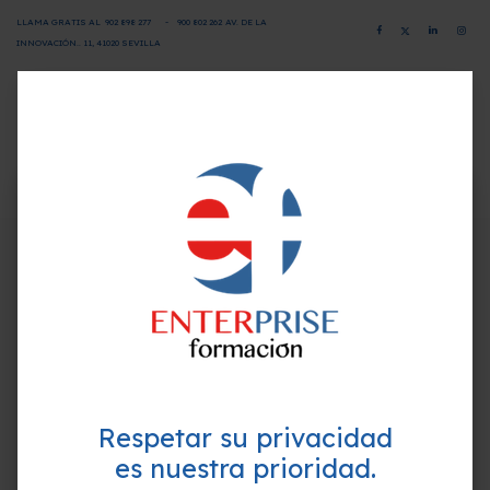
LLAMA GRATIS AL
902 898 277
-
900 802 26
2
AV. DE LA
INNOVACIÓN.. 11, 41020 SEVILLA
CAMPUS VIRTUAL
SOLICITA INFORMACIÓN
×
¿Quieres formarte GRATIS y
Programa-Contenido
mejorar tu perfil profesional?
Empieza hoy mismo. Te ayudamos a elegir el
Unidad 1. Desmontando el área de
mejor curso para ti.
comunicación y colaboración
Unidad 2. Trabajo en remoto
Unidad 3. Formas y canales para
compartir información
Unidad 4. Sistema de productividad
Respetar su privacidad
colaborativa
es nuestra prioridad.
Unidad 5. Estrategias de colaboración en