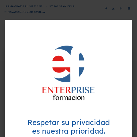
LLAMA GRATIS AL
902 898 277
-
900 802 26
2
AV. DE LA
INNOVACIÓN.. 11, 41020 SEVILLA
CAMPUS VIRTUAL
SOLICITA INFORMACIÓN
×
¿Quieres formarte GRATIS y
Programa-Contenido
mejorar tu perfil profesional?
Empieza hoy mismo. Te ayudamos a elegir el
Unidad 1. Introducción distribución urbana de
mejor curso para ti.
mercancías
Unidad 2. Servicios distribución urbana
Objetivos
Respetar su privacidad
es nuestra prioridad.