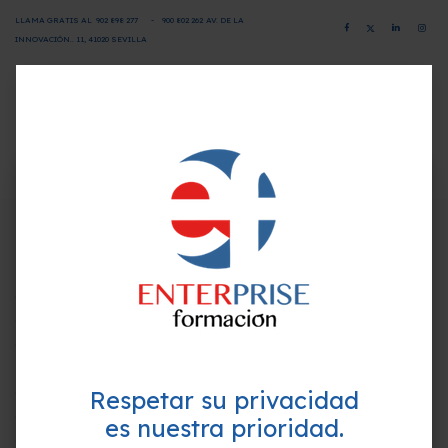
LLAMA GRATIS AL
902 898 277
-
900 802 26
2
AV. DE LA
INNOVACIÓN.. 11, 41020 SEVILLA
CAMPUS VIRTUAL
SOLICITA INFORMACIÓN
×
¿Quieres formarte GRATIS y
Programa-Contenido
mejorar tu perfil profesional?
Empieza hoy mismo. Te ayudamos a elegir el
Unidad Didáctica 1: La búsqueda en Internet.
mejor curso para ti.
1.Introducción a Internet. Conceptos y terminología.
1.1. Una pequeña historia de Internet
1.2.¿Cuál es la diferencia entre la World Wide Web e
Internet?
Respetar su privacidad
1.3.Protocolos.
1.4.Dominios.
es nuestra prioridad.
1.5.HTML.