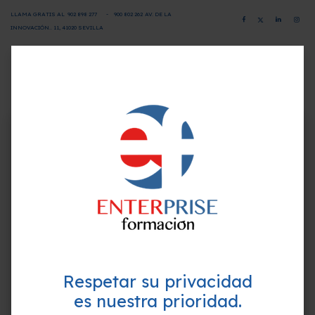
LLAMA GRATIS AL
902 898 277
-
900 802 26
2
AV. DE LA
INNOVACIÓN.. 11, 41020 SEVILLA
CAMPUS VIRTUAL
SOLICITA INFORMACIÓN
×
¿Quieres formarte GRATIS y
Programa-Contenido
mejorar tu perfil profesional?
Empieza hoy mismo. Te ayudamos a elegir el
Unidad 1: Planificación del análisis
mejor curso para ti.
Unidad 2: Implementación y configuración básicas de
GA4
Unidad 3: Configuración avanzada de GA4
Respetar su privacidad
Unidad 4: Implementación avanzada de GA4
es nuestra prioridad.